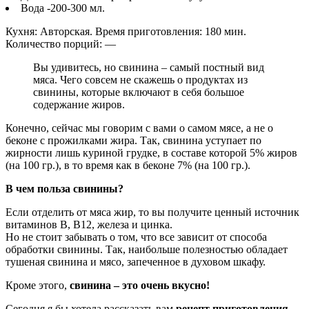
Вода -200-300 мл.
Кухня: Авторская. Время приготовления: 180 мин.
Количество порций: —
Вы удивитесь, но свинина – самый постный вид
мяса. Чего совсем не скажешь о продуктах из
свинины, которые включают в себя большое
содержание жиров.
Конечно, сейчас мы говорим с вами о самом мясе, а не о
беконе с прожилками жира. Так, свинина уступает по
жирности лишь куриной грудке, в составе которой 5% жиров
(на 100 гр.), в то время как в беконе 7% (на 100 гр.).
В чем польза свинины?
Если отделить от мяса жир, то вы получите ценный источник
витаминов В, В12, железа и цинка.
Но не стоит забывать о том, что все зависит от способа
обработки свинины. Так, наибольше полезностью обладает
тушеная свинина и мясо, запеченное в духовом шкафу.
Кроме этого,
свинина – это очень вкусно!
Сегодня я бы хотела рассказать вам
рецепт приготовления