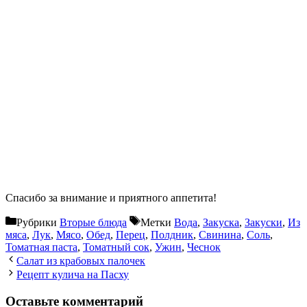
Спасибо за внимание и приятного аппетита!
Рубрики
Вторые блюда
Метки
Вода
,
Закуска
,
Закуски
,
Из
мяса
,
Лук
,
Мясо
,
Обед
,
Перец
,
Полдник
,
Свинина
,
Соль
,
Томатная паста
,
Томатный сок
,
Ужин
,
Чеснок
Салат из крабовых палочек
Рецепт кулича на Пасху
Оставьте комментарий