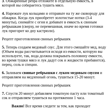
3
. Обжаренные ребра отложите в отдельную емкость, в
которой вы собираетесь тушить мясо.
4.
Нарежьте лук кольцами и отправьте на ту же сковороду для
обжарки. Когда лук приобретет золотистые нотки (3-4
минуты), снимайте с огня и добавьте в емкость к свиным
ребрышкам (сверху, не перемешивая, иначе во время готовки
лук пригорит ко дну кастрюли).
Рецепт приготовления свиных ребрышек
5.
Теперь создаем медовый соус. Для этого смешайте мед, воду
(Объем воды рассчитывается исходя из емкости, которую вы
используете, так, вода должна покрывать половину емкости,
во время тушки мясо и лук дадут сок и жидкости прибавится),
перец, соль и специи.
6.
Заливаем
свиные ребрышки с луком медовым соусом
и
отправляем на медленный огонь, тушиться 15-20 минут.
Рецепт приготовления свиных ребрышек
7.
Спустя 20 минут добавляем томатную пасту или томатный
сок и отправляем тушиться на протяжении 1 часа.
Важно!
Все время следите за тем, как проходит