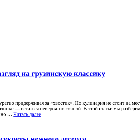
взгляд на грузинскую классику
уратно придерживая за «хвостик». Но кулинария не стоит на ме
 начинке — остаться невероятно сочной. В этой статье мы разбе
енно …
Читать далее
секреты нежного десерта