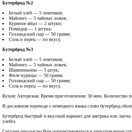
Бутерброд №2
Белый хлеб — 5 ломтиков;
Майонез — 5 чайных ложек;
Куриное яйцо — 2 штуки;
Помидор — 1 штука;
Голландский сыр — 50 грамм;
Соль и перец — по вкусу.
Бутерброд №3
Белый хлеб — 5 ломтиков;
Майонез — 5 чайных ложек;
Шампиньоны — 5 штук;
Филе курицы — 50 грамм;
Голландский сыр — 50 грамм;
Соль и перец — по вкусу.
Кухня: Авторская. Время приготовления: 30 мин. Количество п
В дословном переводе с немецкого языка слово бутерброд обозн
Бутерброд быстрый и вкусный вариант для завтрака или ланча.
хлебе).
Сегодня предлагаю Вам попрактиковаться в приготовлении гор