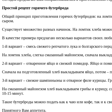
Простой рецепт горячего бутерброда
Общий принцип приготовления горячих бутербродов: на ломти
сыром.
Существует множество разных начинок. На ломтик хлеба можно
В качестве примера предлагаю несколько вариантов своих люб
1-й вариант – смесь свежего репчатого лука и болгарского пер
На ломтик хлеба, слегка смазанный майонезом, сначала выклад
2-й вариант – отваренное яйцо и свежий помидор. Яйцо и пом
Сначала на подготовленный хлеб выкладываем яйцо, потом – п
3-й вариант – свежие шампиньоны и отварное филе курицы. Гр
На смазанный майонезом хлеб выкладываем грибы и курицу, со
10-15 минут.
Такие бутерброды можно подать как к чаю или кофе, так и к св
Приятного Вам аппетита.