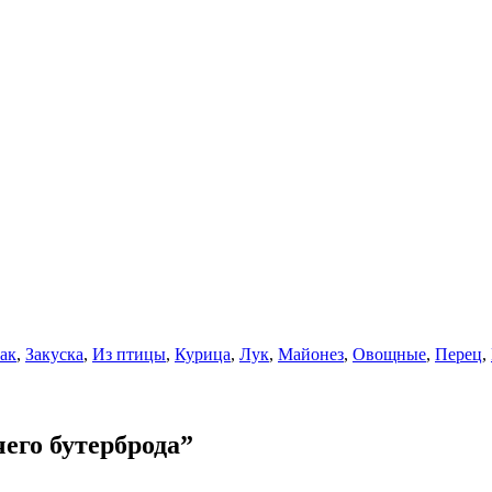
ак
,
Закуска
,
Из птицы
,
Курица
,
Лук
,
Майонез
,
Овощные
,
Перец
,
его бутерброда”