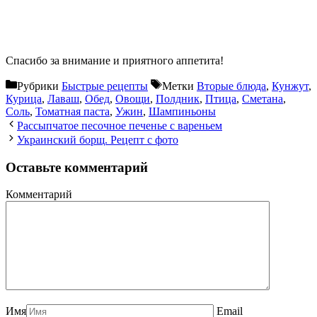
Спасибо за внимание и приятного аппетита!
Рубрики
Быстрые рецепты
Метки
Вторые блюда
,
Кунжут
,
Курица
,
Лаваш
,
Обед
,
Овощи
,
Полдник
,
Птица
,
Сметана
,
Соль
,
Томатная паста
,
Ужин
,
Шампиньоны
Рассыпчатое песочное печенье с вареньем
Украинский борщ. Рецепт с фото
Оставьте комментарий
Комментарий
Имя
Email