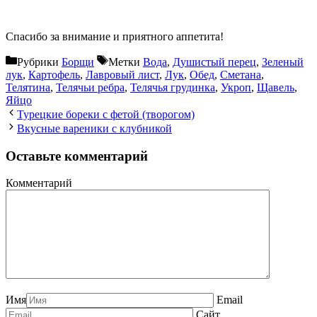
Спасибо за внимание и приятного аппетита!
Рубрики
Борщи
Метки
Вода
,
Душистый перец
,
Зеленый
лук
,
Картофель
,
Лавровый лист
,
Лук
,
Обед
,
Сметана
,
Телятина
,
Телячьи ребра
,
Телячья грудинка
,
Укроп
,
Щавель
,
Яйцо
Турецкие бореки с фетой (творогом)
Вкусные вареники с клубникой
Оставьте комментарий
Комментарий
Имя
Email
Сайт