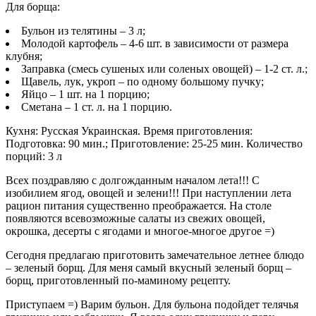
Для борща:
Бульон из телятины – 3 л;
Молодой картофель – 4-6 шт. в зависимости от размера
клубня;
Заправка (смесь сушеных или соленых овощей) – 1-2 ст. л.;
Щавель, лук, укроп – по одному большому пучку;
Яйцо – 1 шт. на 1 порцию;
Сметана ­­– 1 ст. л. на 1 порцию.
Кухня: Русская Украинская. Время приготовления:
Подготовка: 90 мин.; Приготовление: 25-25 мин. Количество
порций: 3 л
Всех поздравляю с долгожданным началом лета!!! С
изобилием ягод, овощей и зелени!!! При наступлении лета
рацион питания существенно преображается. На столе
появляются всевозможные салаты из свежих овощей,
окрошка, десерты с ягодами и многое-многое другое =)
Сегодня предлагаю приготовить замечательное летнее блюдо
– зеленый борщ. Для меня самый вкусный зеленый борщ –
борщ, приготовленный по-маминому рецепту.
Приступаем =) Варим бульон. Для бульона подойдет телячья