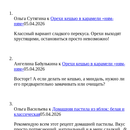
Ольга Сутягина
к
Орехи кешью в карамели «ням-
ням»
05.04.2026
Классный вариант сладкого перекуса. Орехи выходят
хрустящими, остановиться просто невозможно!
Ангелина Бабулькина
к
Орехи кешью в карамели «ням-
ням»
05.04.2026
Восторг! А если делать не кешью, а миндаль, нужно ли
его предварительно замачивать или очищать?
Ольга Васильева
к
Домашняя пастила из яблок: белая и
классическая
05.04.2026
Рекомендую всем этот рецепт домашней пастилы. Вкус
просто потрясающий, натуральный и в меру сладкий. 🎉