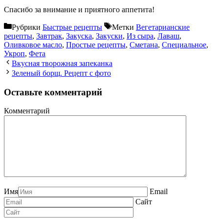
Спасибо за внимание и приятного аппетита!
Рубрики
Быстрые рецепты
Метки
Вегетарианские
рецепты
,
Завтрак
,
Закуска
,
Закуски
,
Из сыра
,
Лаваш
,
Оливковое масло
,
Простые рецепты
,
Сметана
,
Специальное
,
Укроп
,
Фета
Вкусная творожная запеканка
Зеленый борщ. Рецепт с фото
Оставьте комментарий
Комментарий
Имя
Email
Сайт