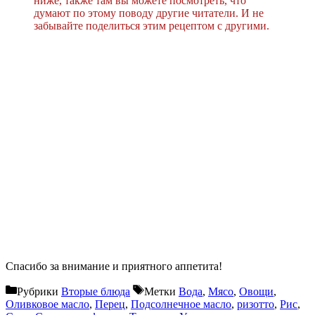
ниже, также там вы можете посмотреть, что
думают по этому поводу другие читатели. И не
забывайте поделиться этим рецептом с другими.
Спасибо за внимание и приятного аппетита!
Рубрики
Вторые блюда
Метки
Вода
,
Мясо
,
Овощи
,
Оливковое масло
,
Перец
,
Подсолнечное масло
,
ризотто
,
Рис
,