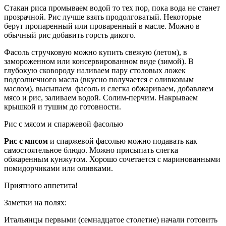
Стакан риса промываем водой то тех пор, пока вода не станет
прозрачной. Рис лучше взять продолговатый. Некоторые
берут пропаренный или проваренный в масле. Можно в
обычный рис добавить горсть дикого.
Фасоль стручковую можно купить свежую (летом), в
замороженном или консервированном виде (зимой). В
глубокую сковороду наливаем пару столовых ложек
подсолнечного масла (вкусно получается с оливковым
маслом), высыпаем фасоль и слегка обжариваем, добавляем
мясо и рис, заливаем водой. Солим-перчим. Накрываем
крышкой и тушим до готовности.
Рис с мясом и спаржевой фасолью
Рис с мясом
и спаржевой фасолью можно подавать как
самостоятельное блюдо. Можно присыпать слегка
обжаренным кунжутом. Хорошо сочетается с маринованными
помидорчиками или оливками.
Приятного аппетита!
Заметки на полях:
Итальянцы первыми (семнадцатое столетие) начали готовить