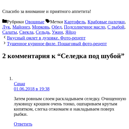
Спасибо за внимание и приятного аппетита!
Рубрики
Овощные
Метки
Картофель
,
Крабовые палочки
,
Лук
,
Майонез
,
Морковь
,
Обед
,
Подсолнечное масло
,
С рыбой
,
Салаты
,
Свекла
,
Сельдь
,
Ужин
,
Яйцо
Вкусный омлет в духовке. Фото-рецепт
Тушенное куриное филе. Пошаговый фото-рецепт
2 комментария к “Селедка под шубой”
Саша
01.06.2018 в 19:38
Затем ровным слоем раскладываем селедку. Очищенную
луковицу крошим очень тонко, ошпариваем крутым
кипятком, слегка отжимаем и накладываем поверх
рыбки.
Ответить