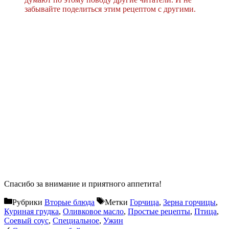
забывайте поделиться этим рецептом с другими.
Спасибо за внимание и приятного аппетита!
Рубрики
Вторые блюда
Метки
Горчица
,
Зерна горчицы
,
Куриная грудка
,
Оливковое масло
,
Простые рецепты
,
Птица
,
Соевый соус
,
Специальное
,
Ужин