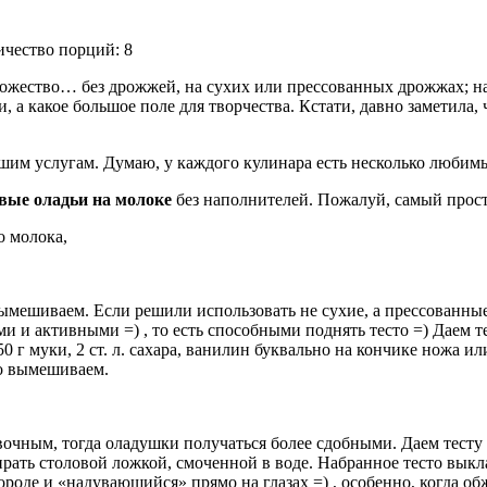
ичество порций: 8
ножество… без дрожжей, на сухих или прессованных дрожжах; на
, а какое большое поле для творчества. Кстати, давно заметила,
ашим услугам. Думаю, у каждого кулинара есть несколько любим
вые оладьи на молоке
без наполнителей. Пожалуй, самый прос
о молока,
и вымешиваем. Если решили использовать не сухие, а прессованны
 и активными =) , то есть способными поднять тесто =) Даем те
0 г муки, 2 ст. л. сахара, ванилин буквально на кончике ножа и
о вымешиваем.
очным, тогда оладушки получаться более сдобными. Даем тесту 
бирать столовой ложкой, смоченной в воде. Набранное тесто вык
роде и «надувающийся» прямо на глазах =) , особенно, когда об