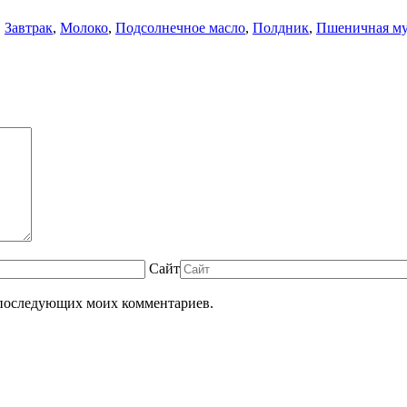
,
Завтрак
,
Молоко
,
Подсолнечное масло
,
Полдник
,
Пшеничная м
Сайт
ля последующих моих комментариев.