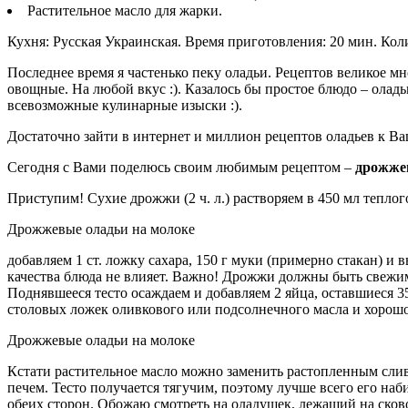
Растительное масло для жарки.
Кухня: Русская Украинская. Время приготовления: 20 мин. Кол
Последнее время я частенько пеку оладьи. Рецептов великое м
овощные. На любой вкус :). Казалось бы простое блюдо – оладьи
всевозможные кулинарные изыски :).
Достаточно зайти в интернет и миллион рецептов оладьев к В
Сегодня с Вами поделюсь своим любимым рецептом –
дрожже
Приступим! Сухие дрожжи (2 ч. л.) растворяем в 450 мл теплог
Дрожжевые оладьи на молоке
добавляем 1 ст. ложку сахара, 150 г муки (примерно стакан) 
качества блюда не влияет. Важно! Дрожжи должны быть свежими
Поднявшееся тесто осаждаем и добавляем 2 яйца, оставшиеся 35
столовых ложек оливкового или подсолнечного масла и хорош
Дрожжевые оладьи на молоке
Кстати растительное масло можно заменить растопленным слив
печем. Тесто получается тягучим, поэтому лучше всего его на
обеих сторон. Обожаю смотреть на оладушек, лежащий на сково