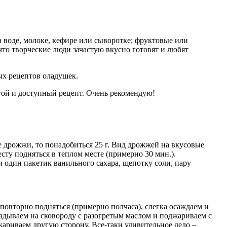
 воде, молоке, кефире или сыворотке; фруктовые или
 что творческие люди зачастую вкусно готовят и любят
ых рецептов оладушек.
той и доступный рецепт. Очень рекомендую!
е дрожжи, то понадобиться 25 г. Вид дрожжей на вкусовые
сту подняться в теплом месте (примерно 30 мин.).
ли один пакетик ванильного сахара, щепотку соли, пару
повторно подняться (примерно полчаса), слегка осаждаем и
ладываем на сковороду с разогретым маслом и поджариваем с
жариваем другую сторону. Все-таки удивительное дело –