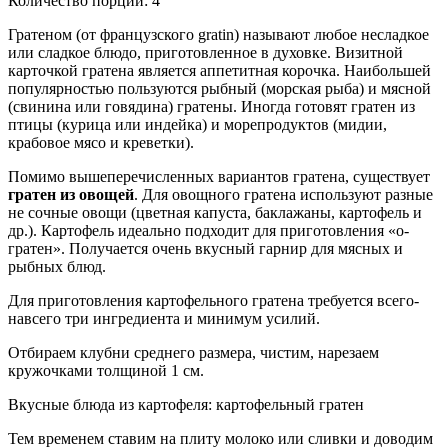
Количество порций: 4
Гратеном (от французского gratin) называют любое несладкое
или сладкое блюдо, приготовленное в духовке. Визитной
карточкой гратена является аппетитная корочка. Наибольшей
популярностью пользуются рыбный (морская рыба) и мясной
(свинина или говядина) гратены. Иногда готовят гратен из
птицы (курица или индейка) и морепродуктов (мидии,
крабовое мясо и креветки).
Помимо вышеперечисленных вариантов гратена, существует
гратен из овощей
. Для овощного гратена используют разные
не сочные овощи (цветная капуста, баклажаны, картофель и
др.). Картофель идеально подходит для приготовления «о-
гратен». Получается очень вкусный гарнир для мясных и
рыбных блюд.
Для приготовления картофельного гратена требуется всего-
навсего три ингредиента и минимум усилий.
Отбираем клубни среднего размера, чистим, нарезаем
кружочками толщиной 1 см.
Вкусные блюда из картофеля: картофельный гратен
Тем временем ставим на плиту молоко или сливки и доводим