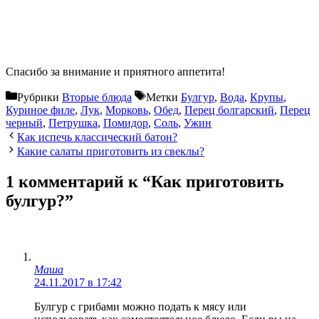
Спасибо за внимание и приятного аппетита!
Рубрики
Вторые блюда
Метки
Булгур
,
Вода
,
Крупы
,
Куриное филе
,
Лук
,
Морковь
,
Обед
,
Перец болгарский
,
Перец
черный
,
Петрушка
,
Помидор
,
Соль
,
Ужин
Как испечь классический батон?
Какие салаты приготовить из свеклы?
1 комментарий к “Как приготовить
булгур?”
Маша
24.11.2017 в 17:42
Булгур с грибами можно подать к мясу или