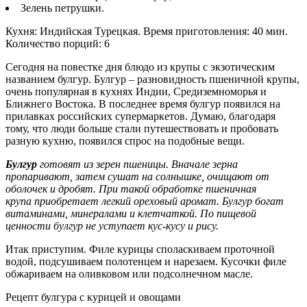
Зелень петрушки.
Кухня: Индийская Турецкая. Время приготовления: 40 мин.
Количество порций: 6
Сегодня на повестке дня блюдо из крупы с экзотическим
названием булгур. Булгур – разновидность пшеничной крупы,
очень популярная в кухнях Индии, Средиземноморья и
Ближнего Востока. В последнее время булгур появился на
прилавках российских супермаркетов. Думаю, благодаря
тому, что люди больше стали путешествовать и пробовать
разную кухню, появился спрос на подобные вещи.
Булгур
готовят из зерен пшеницы. Вначале зерна
пропаривают, затем сушат на солнышке, очищают от
оболочек и дробят. При такой обработке пшеничная
крупа приобретает легкий ореховый аромат.
Булгур богат
витамин
ами
, минерал
ами и клетчаткой.
По пищевой
ценности булгур не
уступает
кус-кусу и рису.
Итак приступим. Филе курицы споласкиваем проточной
водой, подсушиваем полотенцем и нарезаем. Кусочки филе
обжариваем на оливковом или подсолнечном масле.
Рецепт булгура с курицей и овощами