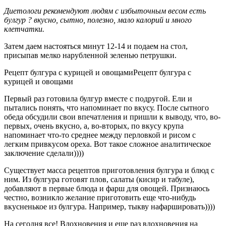
Диетологи рекомендуют людям с избыточным весом есть
булгур ? вкусно, сытно, полезно, мало калорий и много
клетчатки.
Затем даем настояться минут 12-14 и подаем на стол,
присыпав мелко нарубленной зеленью петрушки.
Рецепт булгура с курицей и овощамиРецепт булгура с
курицей и овощами
Первый раз готовила булгур вместе с подругой. Ели и
пытались понять, что напоминает по вкусу. После сытного
обеда обсудили свои впечатления и пришли к выводу, что, во-
первых, очень вкусно, а, во-вторых, по вкусу крупа
напоминает что-то среднее между перловкой и рисом с
легким привкусом ореха. Вот такое сложное аналитическое
заключение сделали))))
Существует масса рецептов приготовления булгура и блюд с
ним. Из булгура готовят плов, салаты (кисир и табуле),
добавляют в первые блюда и фарш для овощей. Признаюсь
честно, возникло желание приготовить еще что-нибудь
вкусненькое из булгура. Например, тыкву нафаршировать))))
На сегодня все! Вдохновения и еще раз вдохновения на