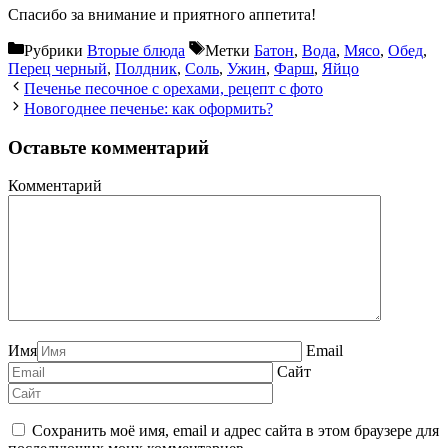
Спасибо за внимание и приятного аппетита!
Рубрики
Вторые блюда
Метки
Батон
,
Вода
,
Мясо
,
Обед
,
Перец черный
,
Полдник
,
Соль
,
Ужин
,
Фарш
,
Яйцо
Печенье песочное с орехами, рецепт с фото
Новогоднее печенье: как оформить?
Оставьте комментарий
Комментарий
Имя
Email
Сайт
Сохранить моё имя, email и адрес сайта в этом браузере для