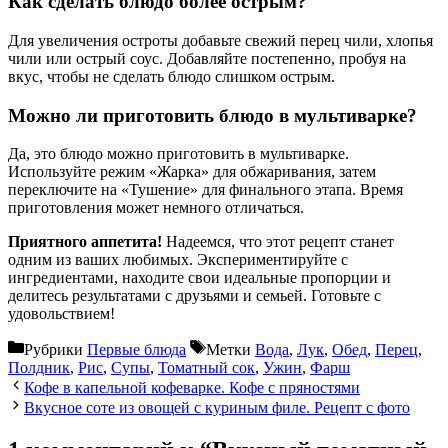
Как сделать блюдо более острым?
Для увеличения остроты добавьте свежий перец чили, хлопья
чили или острый соус. Добавляйте постепенно, пробуя на
вкус, чтобы не сделать блюдо слишком острым.
Можно ли приготовить блюдо в мультиварке?
Да, это блюдо можно приготовить в мультиварке.
Используйте режим «Жарка» для обжаривания, затем
переключите на «Тушение» для финального этапа. Время
приготовления может немного отличаться.
Приятного аппетита!
Надеемся, что этот рецепт станет
одним из ваших любимых. Экспериментируйте с
ингредиентами, находите свои идеальные пропорции и
делитесь результатами с друзьями и семьей. Готовьте с
удовольствием!
Рубрики
Первые блюда
Метки
Вода
,
Лук
,
Обед
,
Перец
,
Полдник
,
Рис
,
Супы
,
Томатный сок
,
Ужин
,
Фарш
Кофе в капельной кофеварке. Кофе с пряностями
Вкусное соте из овощей с куриным филе. Рецепт с фото