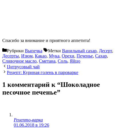
Спасибо за внимание и приятного аппетита!
Рубрики
Выпечка
Метки
Ванильный сахар
,
Десерт
,
Десерты
,
Изюм
,
Какао
,
Мука
,
Орехи
,
Печенье
,
Сахар
,
Сливочное масло
,
Сметана
,
Соль
,
Яйцо
Цитрусовый чай
Рецепт: Куриная голень в пароварке
1 комментарий к “Шоколадное
песочное печенье”
Рецепто-варка
01.06.2018 в 19:26