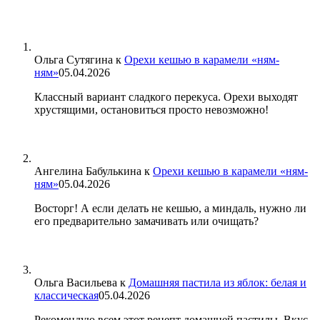
Ольга Сутягина
к
Орехи кешью в карамели «ням-
ням»
05.04.2026
Классный вариант сладкого перекуса. Орехи выходят
хрустящими, остановиться просто невозможно!
Ангелина Бабулькина
к
Орехи кешью в карамели «ням-
ням»
05.04.2026
Восторг! А если делать не кешью, а миндаль, нужно ли
его предварительно замачивать или очищать?
Ольга Васильева
к
Домашняя пастила из яблок: белая и
классическая
05.04.2026
Рекомендую всем этот рецепт домашней пастилы. Вкус