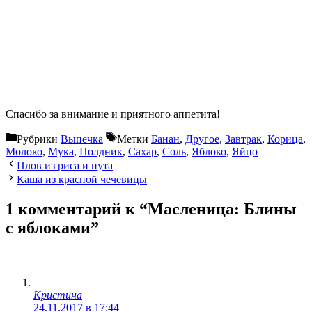
Спасибо за внимание и приятного аппетита!
Рубрики
Выпечка
Метки
Банан
,
Другое
,
Завтрак
,
Корица
,
Молоко
,
Мука
,
Полдник
,
Сахар
,
Соль
,
Яблоко
,
Яйцо
Плов из риса и нута
Каша из красной чечевицы
1 комментарий к “Масленица: Блины
с яблоками”
Кристина
24.11.2017 в 17:44