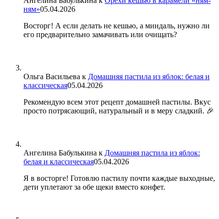
Ангелина Бабулькина
к
Орехи кешью в карамели «ням-
ням»
05.04.2026
Восторг! А если делать не кешью, а миндаль, нужно ли
его предварительно замачивать или очищать?
Ольга Васильева
к
Домашняя пастила из яблок: белая и
классическая
05.04.2026
Рекомендую всем этот рецепт домашней пастилы. Вкус
просто потрясающий, натуральный и в меру сладкий. 🎉
Ангелина Бабулькина
к
Домашняя пастила из яблок:
белая и классическая
05.04.2026
Я в восторге! Готовлю пастилу почти каждые выходные,
дети уплетают за обе щеки вместо конфет.