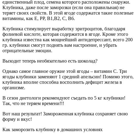
единственный плод, семена которого расположены снаружи.
Клубника, даже после заморозки (если она правильная) не
теряет своих свойств. В этой ягоде содержатся такие полезные
витамины, как Е, РР, В1,В2, С, В6.
Клубника стимулирует выработку эритроцитов, благодаря
фолиевой кислоте, которая содержится в ягоде. Кроме этого
клубника известна как мощнейший антидепрессант, всего 200
гр. клубники смогут поднять вам настроение, и убрать
отрицательные эмоции.
Выходит теперь необязательно есть шоколад?
Однако самое главное оружие этой ягоды – витамин С. Три
ягоды клубники заменяют 1 средний апельсин! Помимо этого,
клубника вполне способна восполнить дефицит железа в
организме.
В сезон диетологи рекомендуют съедать по 5 кг клубники!
Так, что не теряем времени!!!
Вот наш результат! Замороженная клубника сохраняет свою
форму и вкус!
Как заморозить клубнику в домашних условиях