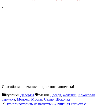
,
Спасибо за внимание и приятного аппетита!
Рубрики
Десерты
Метки
Десерт
,
желатин
,
Кокосовая
стружка
,
Молоко
,
Муссы
,
Сахар
,
Шоколад
Что приготовить из капусты? «Тушеная капуста с