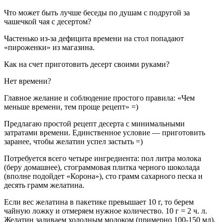
Что может быть лучше беседы по душам с подругой за
чашечкой чая с десертом?
Частенько из-за дефицита времени на стол попадают
«пироженки» из магазина.
Как на счет приготовить десерт своими руками?
Нет времени?
Главное желание и соблюдение простого правила: «Чем
меньше времени, тем проще рецепт» =)
Предлагаю простой рецепт десерта с минимальными
затратами времени. Единственное условие — приготовить
заранее, чтобы желатин успел застыть =)
Потребуется всего четыре ингредиента: пол литра молока
(беру домашнее), стограммовая плитка черного шоколада
(вполне подойдет «Корона»), сто грамм сахарного песка и
десять грамм желатина.
Если вес желатина в пакетике превышает 10 г, то берем
чайную ложку и отмеряем нужное количество. 10 г = 2 ч. л.
Желатин заливаем холодным молоком (примерно 100-150 мл),