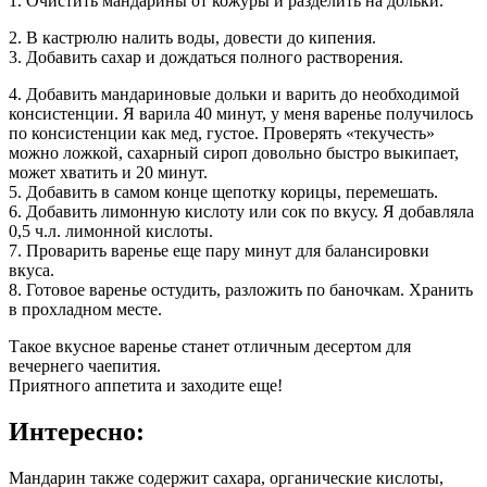
1. Очистить мандарины от кожуры и разделить на дольки.
2. В кастрюлю налить воды, довести до кипения.
3. Добавить сахар и дождаться полного растворения.
4. Добавить мандариновые дольки и варить до необходимой
консистенции. Я варила 40 минут, у меня варенье получилось
по консистенции как мед, густое. Проверять «текучесть»
можно ложкой, сахарный сироп довольно быстро выкипает,
может хватить и 20 минут.
5. Добавить в самом конце щепотку корицы, перемешать.
6. Добавить лимонную кислоту или сок по вкусу. Я добавляла
0,5 ч.л. лимонной кислоты.
7. Проварить варенье еще пару минут для балансировки
вкуса.
8. Готовое варенье остудить, разложить по баночкам. Хранить
в прохладном месте.
Такое вкусное варенье станет отличным десертом для
вечернего чаепития.
Приятного аппетита и заходите еще!
Интересно:
Мандарин также содержит сахара, органические кислоты,