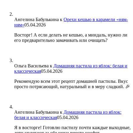
Ангелина Бабулькина
к
Орехи кешью в карамели «ням-
ням»
05.04.2026
Восторг! А если делать не кешью, а миндаль, нужно ли
его предварительно замачивать или очищать?
Ольга Васильева
к
Домашняя пастила из яблок: белая и
классическая
05.04.2026
Рекомендую всем этот рецепт домашней пастилы. Вкус
просто потрясающий, натуральный и в меру сладкий. 🎉
Ангелина Бабулькина
к
Домашняя пастила из яблок:
белая и классическая
05.04.2026
Я в восторге! Готовлю пастилу почти каждые выходные,
дети уплетают за обе щеки вместо конфет.