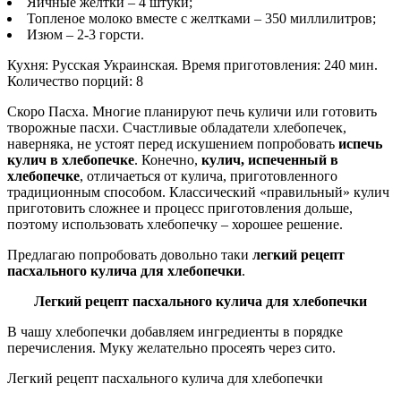
Яичные желтки – 4 штуки;
Топленое молоко вместе с желтками – 350 миллилитров;
Изюм – 2-3 горсти.
Кухня: Русская Украинская. Время приготовления: 240 мин.
Количество порций: 8
Скоро Пасха. Многие планируют печь куличи или готовить
творожные пасхи. Счастливые обладатели хлебопечек,
наверняка, не устоят перед искушением попробовать
испечь
кулич в хлебопечке
. Конечно,
кулич, испеченный в
хлебопечке
, отличаеться от кулича, приготовленного
традиционным способом. Классический «правильный» кулич
приготовить сложнее и процесс приготовления дольше,
поэтому использовать хлебопечку – хорошее решение.
Предлагаю попробовать довольно таки
легкий
рецепт
пасхального кулича для хлебопечки
.
Легкий рецепт пасхального кулича для хлебопечки
В чашу хлебопечки добавляем ингредиенты в порядке
перечисления. Муку желательно просеять через сито.
Легкий рецепт пасхального кулича для хлебопечки