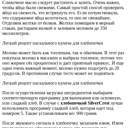
Сливочное масло следует растопить и залить. Очень важно,
чтобы яйца были свежими. Самый простой способ проверить
яйцо на свежесть, это встряхнуть его. Если почувствовали,
что содержимое яйца колотиться, то оно не свежайшее.
Отделяем желтки от белков. Желтки помещаем в мерный
стакан, растираем вилкой и заливаем молоком до 350
миллилитров.
Легкий рецепт пасхального кулича для хлебопечки
Молоко может быть как топленым, так и обычным. В этот раз
покупала молоко в магазине и выбрала топленое, потому что
оно жирнее (4х процентное) и дает приятный привкус. И еще
один очень важный момент, молоко нужно подогреть до 20
градусов. В противном случае тесто может не подняться.
Легкий рецепт пасхального кулича для хлебопечки
После осуществления загрузки ингредиентов выбираем
соответствующую программу для выпекания или основную,
или сладкий хлеб. В случае с
хлебопечкой SilverCrest
лучше
использовать программу сладкий хлеб, которая идет под
номером 5. Также устанавливаем вес 900 грамм.
После звукового сигнала в хлебопечку засыпаем изюм. Изюм