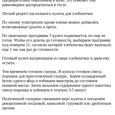
предварительно обваливаем в муке, это поможет ему
равномернее распределиться в тесте.
Легкий рецепт пасхального кулича для хлебопечки
По своему усмотрению кроме изюма можно добавлять
всевозможные цукаты и орехи.
По окончании программы 5 кулич поднимается, но еще не
готов. Чтобы его допечь до готовности, выбираем программу
под номером 11, согласно которой хлебопечка будет выпекать
еще 1 час как раз до готовности.
Готовый кулич вытряхиваем из чаши хлебопечки и даем ему
остыть.
Тем временем готовим глазурь. Я купила готовую смесь-
порошок для приготовления глазури. Берем охлажденный
белок одного яйца и взбиваем миксером до состояния
пышной массы. Затем засыпаем содержимое одного пакетика
смеси-порошка и взбиваем в течение 3-5 минут.
Полученной глазурью смазываем верх кулича и посыпаем
декоративной посыпкой, кокосовой стружкой или дробленым
орехом.