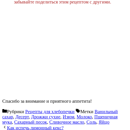
забывайте поделиться этим рецептом с другими.
Спасибо за внимание и приятного аппетита!
Рубрики
Рецепты для хлебопечки
Метки
Ванильный
сахар
,
Десерт
,
Дрожжи сухие
,
Изюм
,
Молоко
,
Пшеничная
мука
,
Сахарный песок
,
Сливочное масло
,
Соль
,
Яйцо
Как испечь лимонный кекс?