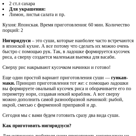
2 ст.л сахара
Для украшения:
Лимон, листья салата и пр.
Кухня: Японская. Время приготовления: 60 мин. Количество
порций: 2
Нигиридзуси
– это суши, которые наиболее часто встречаются
в японской кухне. А все потому что сделать их можно очень
быстро с помощью рук. Так, в ладошке формируется кусочек
риса, а сверху создается маленькая выемка для васаби.
Сверху рис накрывают кусочком начинки и готово!
Еще один простой вариант приготовления суши —
гункан-
маки.
Принцип приготовления тот же: с помощью ладошки
вы формируете овальный кусочек риса и оборачиваете его по
периметру нори, создавая некий кораблик. А вот сверху
можно дополнить самой разнообразной начинкой: рыбой,
икрой, смесью с фирменной приправой и др.
Сегодня мы с вами будем готовить сразу два вида суши.
Как приготовить нигиридзуси?
Для истинного любителя суши приготовить нигиридзуси не