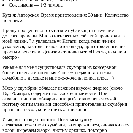
Сок лимона — 1/3 лимона
Кухня: Авторская. Время приготовления: 30 мин. Количество
порций: 2
Прошу прощения за отсутствие публикаций в течение
долгого времени. Много интересных событий происходит в
моей жизни, ? я увлеклась =) Кстати, когда темп жизни
ускоряется, на столе появляются блюда, приготовленные по
простым рецептам. Девизом становиться: «Просто, вкусно и
быстро».
Раньше для меня существовала скумбрия из консервной
банки, соленая и копченая. Совсем недавно я запекла
скумбрию в духовке и мне о-о-о-очень понравилось =)
Мясо у скумбрии обладает нежным вкусом, жирное (около
16,5 % жира), содержит только крупные кости. При
отваривании или обжаривании рыба становиться сухой,
поэтому оптимальными способами приготовления скумбрии
признаны посол, копчение и… запекание.
Итак, все проще простого. Покупаем тушку
свежезамороженной скумбрии, размораживаем, ополаскиваем
водой, вырезаем жабры, чистим брюшко, повторно