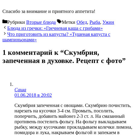
Спасибо за внимание и приятного аппетита!
Рубрики
Вторые блюда
Метки
Обед
,
Рыба
,
Ужин
Блюда из гречки: «Гречневая каша с грибами»
Что приготовить из капусты? «Тушеная капуста с
шампиньонами»
1 комментарий к “Cкумбрия,
запеченная в духовке. Рецепт с фото”
Саша
01.06.2018 в 20:02
Скумбрия запеченная с овощами. Скумбрию почистить,
нарезать на кусочки 3-4 см. Промыть, посолить,
поперчить, добавить майонез 2-3 ст. л. На смазанный
противень постелить фольгу. На фольгу выкладываем
рыбку, между кусочками прокладываем колечки лимона,
помидора и лука, накрываем фольгой и запекаем в