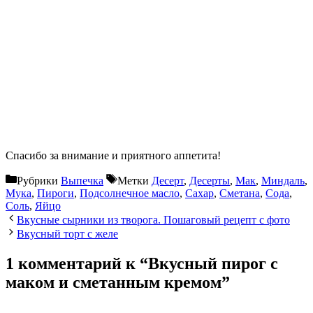
Спасибо за внимание и приятного аппетита!
Рубрики
Выпечка
Метки
Десерт
,
Десерты
,
Мак
,
Миндаль
,
Мука
,
Пироги
,
Подсолнечное масло
,
Сахар
,
Сметана
,
Сода
,
Соль
,
Яйцо
Вкусные сырники из творога. Пошаговый рецепт с фото
Вкусный торт с желе
1 комментарий к “Вкусный пирог с
маком и сметанным кремом”