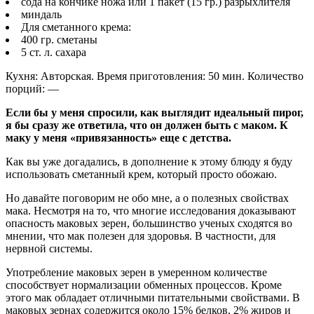
сода на кончике ножа или 1 пакет (15 гр.) разрыхлителя
миндаль
Для сметанного крема:
400 гр. сметаны
5 ст. л. сахара
Кухня: Авторская. Время приготовления: 50 мин. Количество
порций: —
Если бы у меня спросили, как выглядит идеальный пирог,
я бы сразу же ответила, что он должен быть с маком. К
маку у меня «привязанность» еще с детства.
Как вы уже догадались, в дополнение к этому блюду я буду
использовать сметанный крем, который просто обожаю.
Но давайте поговорим не обо мне, а о полезных свойствах
мака. Несмотря на то, что многие исследования доказывают
опасность маковых зерен, большинство ученых сходятся во
мнении, что мак полезен для здоровья. В частности, для
нервной системы.
Употребление маковых зерен в умеренном количестве
способствует нормализации обменных процессов. Кроме
этого мак обладает отличными питательными свойствами. В
маковых зернах содержится около 15% белков, 2% жиров и